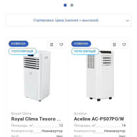
Сортировка: Цена (низкая > высокая)
НОВИНКА
НОВИНКА
ПОПУЛЯРНЫЙ
ПОПУЛЯРНЫЙ
Royal Clima
Aceline
Royal Clima Tesoro RM-TS17CH-E
Aceline AC-PS07PO/W
Площадь, м²
12
Площадь, м²
14
Компрессор
Неинвертор
Компрессор
Неинвертор
Wi-Fi
Нет
Wi-Fi
Нет