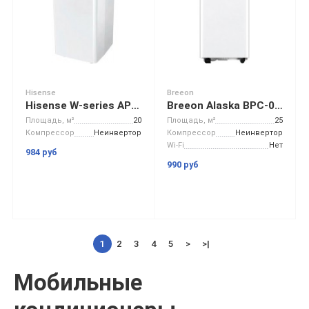
Hisense
Breeon
Hisense W-series AP-07CR4GKWS00
Breeon Alaska BPC-09TDR
Площадь, м²
20
Площадь, м²
25
Компрессор
Неинвертор
Компрессор
Неинвертор
Wi-Fi
Нет
984 руб
990 руб
1
2
3
4
5
>
>|
Мобильные