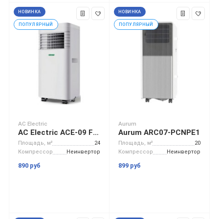
НОВИНКА
НОВИНКА
ПОПУЛЯРНЫЙ
ПОПУЛЯРНЫЙ
AC Electric
Aurum
AC Electric ACE-09 FH/N6
Aurum ARC07-PCNPE1
Площадь, м²
24
Площадь, м²
20
Компрессор
Неинвертор
Компрессор
Неинвертор
890 руб
899 руб