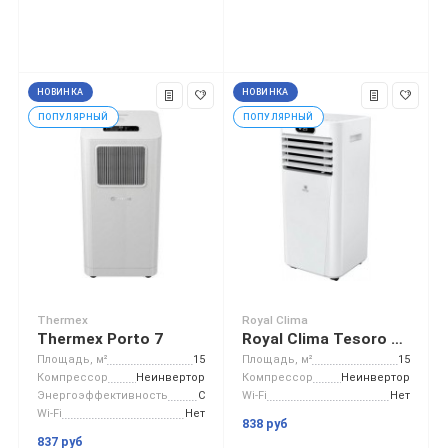
НОВИНКА
НОВИНКА
ПОПУЛЯРНЫЙ
ПОПУЛЯРНЫЙ
Thermex
Royal Clima
Thermex Porto 7
Royal Clima Tesoro RM-TS22CH-E
Площадь, м²
15
Площадь, м²
15
Компрессор
Неинвертор
Компрессор
Неинвертор
Энергоэффективность
C
Wi-Fi
Нет
Wi-Fi
Нет
838 руб
837 руб