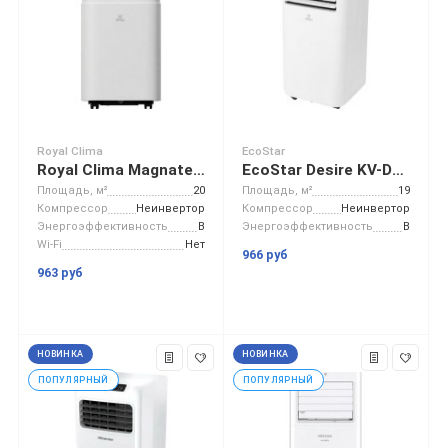
Royal Clima
EcoStar
Royal Clima Magnate RM-MT28CH-E
EcoStar Desire KV-DS09CH-E
Площадь, м²
20
Площадь, м²
19
Компрессор
Неинвертор
Компрессор
Неинвертор
Энергоэффективность
B
Энергоэффективность
B
Wi-Fi
Нет
966 руб
963 руб
НОВИНКА
НОВИНКА
ПОПУЛЯРНЫЙ
ПОПУЛЯРНЫЙ