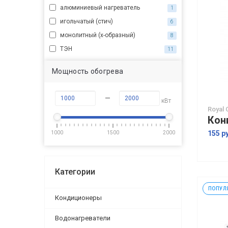
алюминиевый нагреватель
1
игольчатый (стич)
6
монолитный (x-образный)
8
ТЭН
11
Мощность обогрева
—
кВт
Royal 
155 р
1000
1500
2000
Категории
ПОПУЛ
Кондиционеры
Водонагреватели