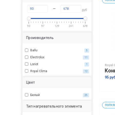
ПОПУЛ
—
руб
93
97
129
241
678
Производитель
Ballu
5
Electrolux
11
Loriot
1
Royal 
Royal Clima
12
95 ру
Цвет
Белый
26
ПОПУЛ
Тип нагревательного элемента