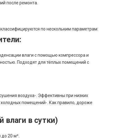
ий после ремонта.
е классифицируются по нескольким параметрам:
ители:
онденсации влаги с помощью компрессора и
ностью. Подходят для тёплых помещений с
сушения воздуха-. Эффективны при низких
 холодных помещений-. Как правило, дороже
 влаги в сутки)
до 20 м².