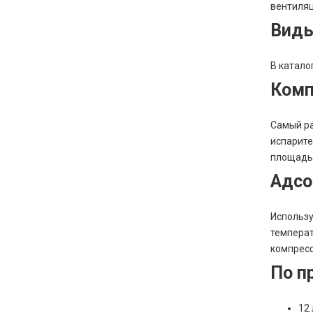
вентиляц
Виды
В катало
Комп
Самый ра
испарите
площадью
Адсо
Использу
температ
компресс
По п
12