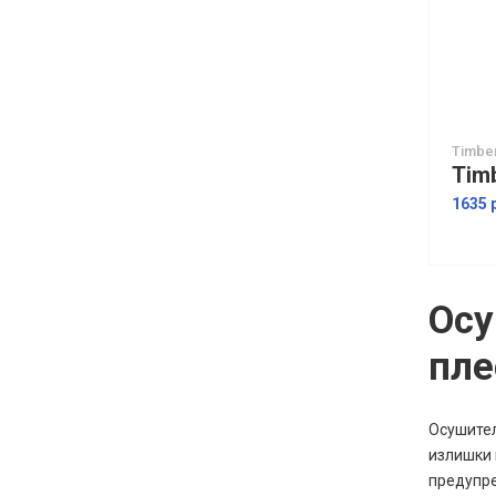
Timbe
1635 
Осу
пле
Осушител
излишки 
предупре