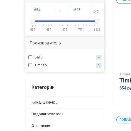
ПОПУЛ
—
руб
654
657
679
754
1635
Производитель
Ballu
4
Timberk
6
Timbe
Категории
654 р
Кондиционеры
Водонагреватели
ПОПУЛ
Отопление