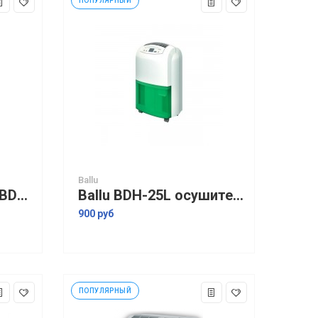
ПОПУЛЯРНЫЙ
Ballu
Ballu Home Express BDM-30L Сушильный мультикомплекс
Ballu BDH-25L осушитель воздуха
900 руб
ПОПУЛЯРНЫЙ