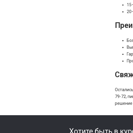
15
20
Преи
Бо
Вы
Га
Пр
Свяж
Остались
79-72, п
решение 
Хотите быть в кур