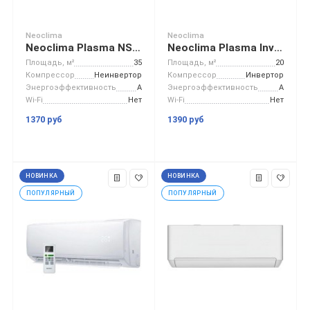
Neoclima
Neoclima
Neoclima Plasma NS/NU-HAL12F
Neoclima Plasma Inverter NS/NU-HAL07FWI
Площадь, м²
35
Площадь, м²
20
Компрессор
Неинвертор
Компрессор
Инвертор
Энергоэффективность
A
Энергоэффективность
A
Wi-Fi
Нет
Wi-Fi
Нет
1370 руб
1390 руб
НОВИНКА
НОВИНКА
ПОПУЛЯРНЫЙ
ПОПУЛЯРНЫЙ