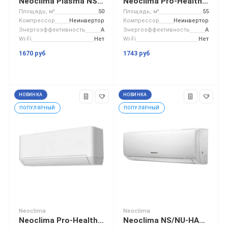
Neoclima Plasma NS/NU-HAL18F32
Neoclima Pro-Health NS/NU-HAP18T32
Площадь, м²
50
Площадь, м²
55
Компрессор
Неинвертор
Компрессор
Неинвертор
Энергоэффективность
A
Энергоэффективность
A
Wi-Fi
Нет
Wi-Fi
Нет
1670 руб
1743 руб
НОВИНКА
НОВИНКА
ПОПУЛЯРНЫЙ
ПОПУЛЯРНЫЙ
Neoclima
Neoclima
Neoclima Pro-Health Inverter NS/NU-HAP12TWI
Neoclima NS/NU-HAL18FWI32