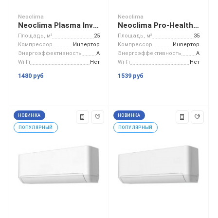
Neoclima
Neoclima
Neoclima Plasma Inverter NS/NU-HAL09FWI
Neoclima Pro-Health Inverter NS/NU-HAP12TWI32
Площадь, м²
25
Площадь, м²
35
Компрессор
Инвертор
Компрессор
Инвертор
Энергоэффективность
A
Энергоэффективность
A
Wi-Fi
Нет
Wi-Fi
Нет
1480 руб
1539 руб
НОВИНКА
НОВИНКА
ПОПУЛЯРНЫЙ
ПОПУЛЯРНЫЙ