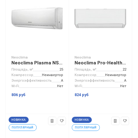
Neoclima
Neoclima
Neoclima Plasma NS/NU-HAL09F32
Neoclima Pro-Health NS/NU-HAP07T32
Площадь, м²
25
Площадь, м²
22
Компрессор
Неинвертор
Компрессор
Неинвертор
Энергоэффективность
A
Энергоэффективность
A
Wi-Fi
Нет
Wi-Fi
Нет
806 руб
824 руб
НОВИНКА
НОВИНКА
ПОПУЛЯРНЫЙ
ПОПУЛЯРНЫЙ