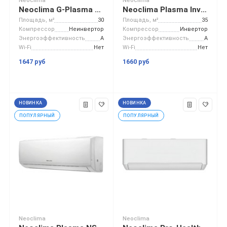
Neoclima G-Plasma NS/NU-HAX12R
Neoclima Plasma Inverter NS/NU-HAL12FWI
Площадь, м²
30
Площадь, м²
35
Компрессор
Неинвертор
Компрессор
Инвертор
Энергоэффективность
A
Энергоэффективность
A
Wi-Fi
Нет
Wi-Fi
Нет
1647 руб
1660 руб
НОВИНКА
НОВИНКА
ПОПУЛЯРНЫЙ
ПОПУЛЯРНЫЙ
Neoclima
Neoclima