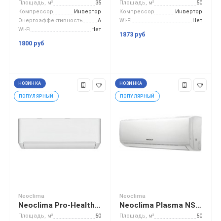
Площадь, м²
35
Площадь, м²
50
Компрессор
Инвертор
Компрессор
Инвертор
Энергоэффективность
A
Wi-Fi
Нет
Wi-Fi
Нет
1873 руб
1800 руб
НОВИНКА
НОВИНКА
ПОПУЛЯРНЫЙ
ПОПУЛЯРНЫЙ
Neoclima
Neoclima
Neoclima Pro-Health Inverter NS/NU-HAP18TWI32
Neoclima Plasma NS/NU-HAL18F
Площадь, м²
50
Площадь, м²
50