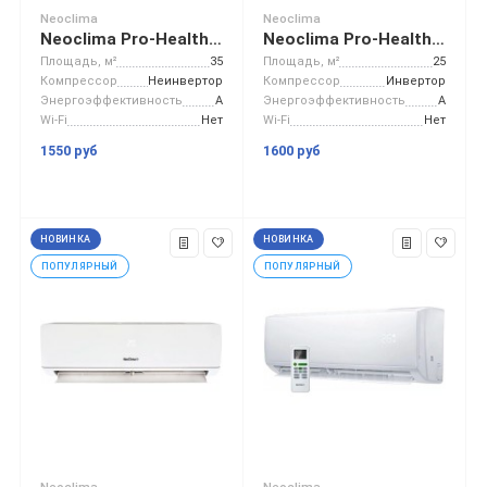
Neoclima
Neoclima
Neoclima Pro-Health NS/NU-HAP12T
Neoclima Pro-Health Inverter NS/NU-HAP09TWI
Площадь, м²
35
Площадь, м²
25
Компрессор
Неинвертор
Компрессор
Инвертор
Энергоэффективность
A
Энергоэффективность
A
Wi-Fi
Нет
Wi-Fi
Нет
1550 руб
1600 руб
НОВИНКА
НОВИНКА
ПОПУЛЯРНЫЙ
ПОПУЛЯРНЫЙ
Neoclima
Neoclima