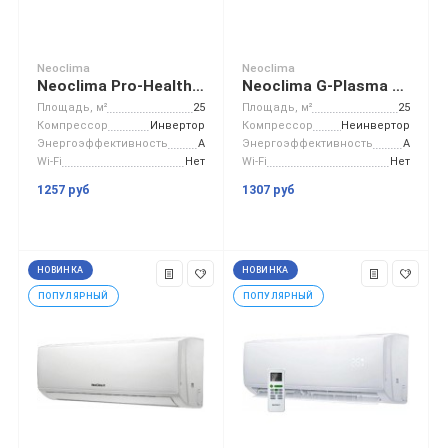
Neoclima
Neoclima
Neoclima Pro-Health Inverter NS/NU-HAP09TWI32
Neoclima G-Plasma NS/NU-HAX09R
Площадь, м²
25
Площадь, м²
25
Компрессор
Инвертор
Компрессор
Неинвертор
Энергоэффективность
A
Энергоэффективность
A
Wi-Fi
Нет
Wi-Fi
Нет
1257 руб
1307 руб
НОВИНКА
НОВИНКА
ПОПУЛЯРНЫЙ
ПОПУЛЯРНЫЙ