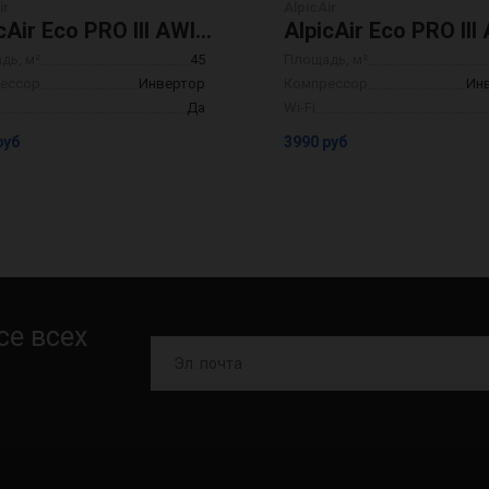
ir
AlpicAir
AlpicAir Eco PRO III AWI-51HRDC1F/AWO-51HRDC1F
дь, м²
45
Площадь, м²
ессор
Инвертор
Компрессор
Ин
Да
Wi-Fi
руб
3990 руб
се всех