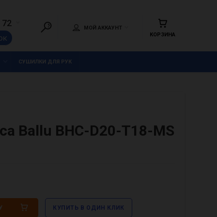
 72
МОЙ АККАУНТ
КОРЗИНА
ок
СУШИЛКИ ДЛЯ РУК
са Ballu BHC-D20-T18-MS
У
КУПИТЬ В ОДИН КЛИК