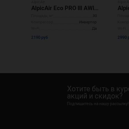
AlpicAir
AlpicA
AlpicAir Eco PRO III AWI-33HRDC1F/AWO-33HRDC1F
Площадь, м²
30
Площа
Компрессор
Инвертор
Компр
Wi-Fi
Да
Wi-Fi
2190 руб
2990 
Хотите быть в кур
акций и скидок?
Подпишитесь на нашу рассылку!