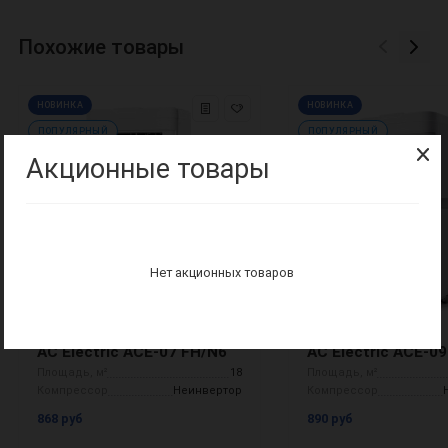
Похожие товары
НОВИНКА
НОВИНКА
ПОПУЛЯРНЫЙ
ПОПУЛЯРНЫЙ
Акционные товары
Нет акционных товаров
AC Electric
AC Electric
AC Electric ACE-07 FH/N6
AC Electric ACE-0
Площадь, м²
18
Площадь, м²
Компрессор
Неинвертор
Компрессор
868 руб
890 руб