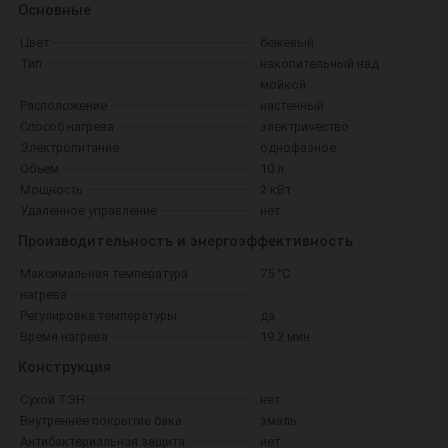
Основные
Цвет
бежевый
Тип
накопительный над
мойкой
Расположение
настенный
Способ нагрева
электричество
Электропитание
однофазное
Объем
10 л
Мощность
2 кВт
Удаленное управление
нет
Производительность и энергоэффективность
Максимальная температура
75 °C
нагрева
Регулировка температуры
да
Время нагрева
19.2 мин
Конструкция
Сухой ТЭН
нет
Внутреннее покрытие бака
эмаль
Антибактериальная защита
нет