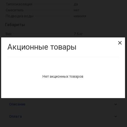
Теплоизоляция
да
Смеситель
нет
Подводка воды
нижняя
Габариты
Вес
7.5 кг
Высота
31.5 см
Акционные товары
Глубина
32.4 см
Ширина
32.4 см
Монтаж и безопасность
Давление
7.5 бар
Термостат безопасности
нет
Нет акционных товаров
Дисплей
нет
Описание
Оплата