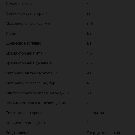
Объем воды, л
34
Объем камеры сгорания, л
88
Max высота топлива, мм
348
Уголь
Да
Древесное топливо
Да
Время сгорания угля, ч
4,5
Время сгорания дерева, ч
2,5
Max рабочая температура, С
90
Max рабочее давление, бар
4
Min температура обратной воды, C
50
Вх/Вых контура отопления, дюйм
2
Тип камеры сгорания
закрытая
Количество контуров
1
Вид топлива
Твердотопливный