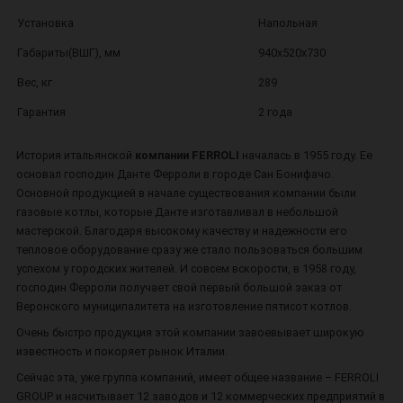
Установка
Напольная
Габариты(ВШГ), мм
940х520х730
Вес, кг
289
Гарантия
2 года
История итальянской
компании FERROLI
началась в 1955 году. Ее
основал господин Данте Ферроли в городе Сан Бонифачо.
Основной продукцией в начале существования компании были
газовые котлы, которые Данте изготавливал в небольшой
мастерской. Благодаря высокому качеству и надежности его
тепловое оборудование сразу же стало пользоваться большим
успехом у городских жителей. И совсем вскорости, в 1958 году,
господин Ферроли получает свой первый большой заказ от
Веронского муниципалитета на изготовление пятисот котлов.
Очень быстро продукция этой компании завоевывает широкую
известность и покоряет рынок Италии.
Сейчас эта, уже группа компаний, имеет общее название – FERROLI
GROUP и насчитывает 12 заводов и 12 коммерческих предприятий в