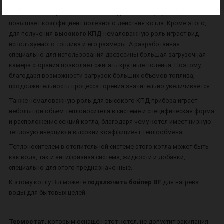
минеральной ваты, которая закреплена специальным материалом,
который вообще не рвется. Это сводит к минимуму потери тепла и
повышает коэффициент полезного действия котла. Кроме этого,
для получения
высокого КПД
немаловажную роль играет вид
используемого топлива и его размеры. А разработанная
специально для использования древесины большая загрузочная
камера сгорания позволяет сжигать крупные поленья. Поэтому,
благодаря возможности загрузок больших объемов топлива,
продолжительность процесса горения значительно увеличивается.
Также немаловажную роль для высокого КПД прибора играет
небольшой объем теплоносителя в системе и специфическая форма
и расположение секций котла, благодаря чему котел имеет низкую
тепловую инерцию и высокий коэффициент теплообмена.
Теплоносителем в отопительной системе этого котла может быть
как вода, так и антифризная система, жидкости и добавки,
специально для этого предназначенные.
К этому котлу Вы можете
подключить бойлер BF
для нагрева
воды для бытовых целей.
Термостат
, которым оснащен этот котел, не допустит закипания