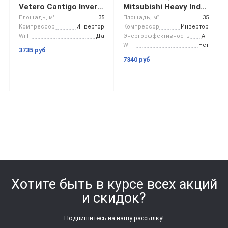
Vetero Cantigo Inverter V-S12CHPAC
Mitsubishi Heavy Industries SRF35ZS-W/SRC35ZS-W2
Площадь, м²
35
Площадь, м²
35
Компрессор
Инвертор
Компрессор
Инвертор
Wi-Fi
Да
Энергоэффективность
A+
Wi-Fi
Нет
3735 руб
7340 руб
Хотите быть в курсе всех акций
и скидок?
Подпишитесь на нашу рассылку!